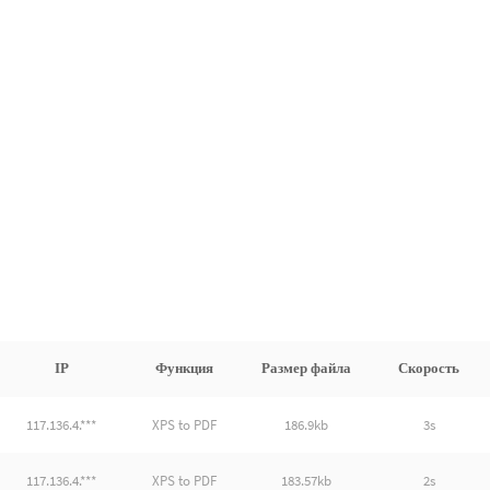
IP
Функция
Размер файла
Скорость
117.136.4.***
XPS to PDF
186.9kb
3s
117.136.4.***
XPS to PDF
183.57kb
2s