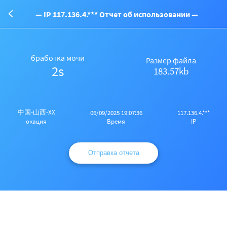
— IP 117.136.4.*** Отчет об использовании —
бработка мочи
Размер файла
2s
183.57kb
中国-山西-XX
06/09/2025 19:07:36
117.136.4.***
Время
IP
окация
Отправка отчета